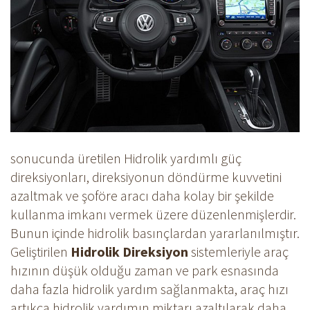
sonucunda üretilen Hidrolik yardımlı güç
direksiyonları, direksiyonun döndürme kuvvetini
azaltmak ve şoföre aracı daha kolay bir şekilde
kullanma imkanı vermek üzere düzenlenmişlerdir.
Bunun içinde hidrolik basınçlardan yararlanılmıştır.
Geliştirilen
Hidrolik Direksiyon
sistemleriyle araç
hızının düşük olduğu zaman ve park esnasında
daha fazla hidrolik yardım sağlanmakta, araç hızı
artıkça hidrolik yardımın miktarı azaltılarak daha