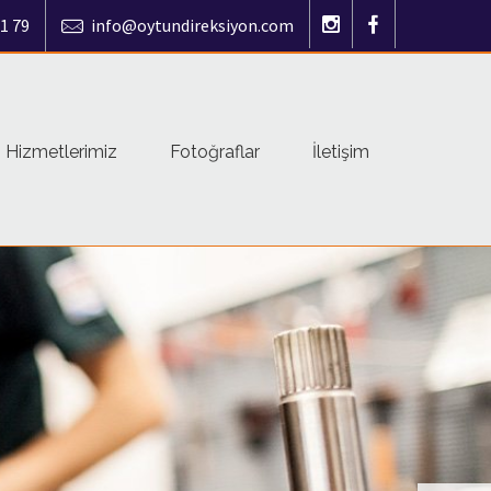
1 79
info@oytundireksiyon.com
Hizmetlerimiz
Fotoğraflar
İletişim