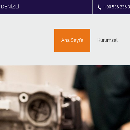
+90 535 235 3
i/DENİZLİ
Ana Sayfa
Kurumsal