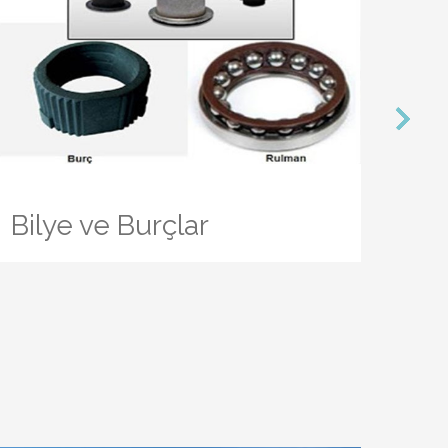
next
Bilye ve Burçlar
Ya